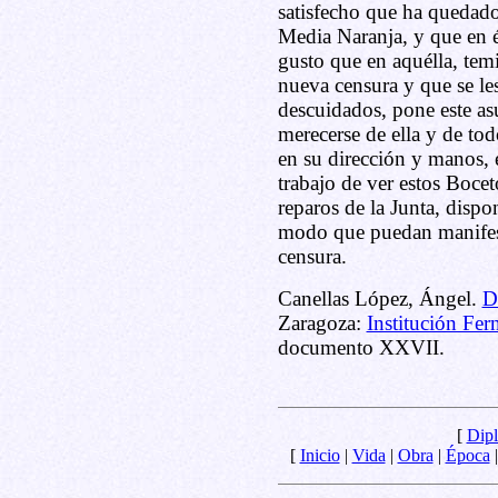
satisfecho que ha quedado 
Media Naranja, y que en é
gusto que en aquélla, tem
nueva censura y que se le
descuidados, pone este as
merecerse de ella y de to
en su dirección y manos, 
trabajo de ver estos Bocet
reparos de la Junta, disp
modo que puedan manifesta
censura.
Canellas López, Ángel.
D
Zaragoza:
Institución Fer
documento XXVII.
[
Dipl
[
Inicio
|
Vida
|
Obra
|
Época