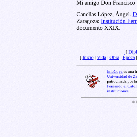
Mi amigo Don Francisco
Canellas López, Ángel.
D
Zaragoza:
Institución Fer
documento XXIX.
[
Dipl
[
Inicio
|
Vida
|
Obra
|
Época
InfoGoya
es una i
Universidad de Z
patrocinada por l
Fernando el Catól
instituciones
.
© 