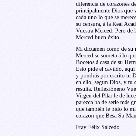
diferencia de corazones de
principalmente Dios que ve
cada uno lo que se merece.
su censura, á la Real Acad
Vuestra Merced: Pero de l
Merced buen éxito.
Mi dictamen como de su m
Merced se someta á lo que 
Bocetos á casa de su Her
Esto pide el cavildo, aquí l
y pondrás por escrito tu 
en ello, segun Dios, y tu c
resulta. Reflexióneno Vues
Virgen del Pilar le de luce
parezca ha de serle más g
que también le pido lo m
corazon que Besa Su Man
Fray Félix Salzedo