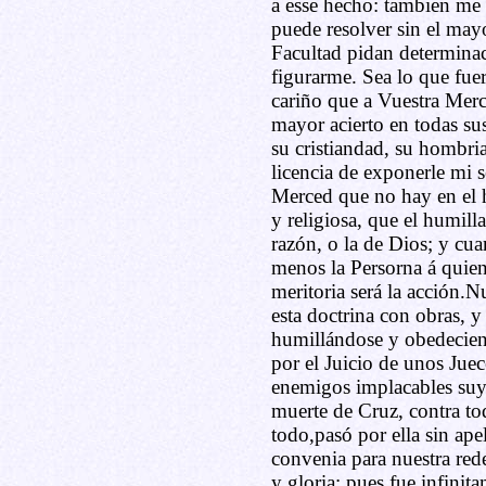
a esse hecho: tambien m
puede resolver sin el mayo
Facultad pidan determinac
figurarme. Sea lo que fuer
cariño que a Vuestra Merc
mayor acierto en todas su
su cristiandad, su hombri
licencia de exponerle mi s
Merced que no hay en el 
y religiosa, que el humill
razón, o la de Dios; y cu
menos la Persorna á quien
meritoria será la acción.
esta doctrina con obras, y
humillándose y obedecien
por el Juicio de unos Jue
enemigos implacables suy
muerte de Cruz, contra tod
todo,pasó por ella sin apel
convenia para nuestra red
y gloria; pues fue infinit