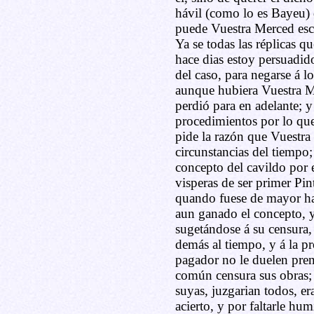
hávil (como lo es Bayeu)
puede Vuestra Merced esc
Ya se todas las réplicas 
hace dias estoy persuadid
del caso, para negarse á l
aunque hubiera Vuestra Me
perdió para en adelante; y
procedimientos por lo qu
pide la razón que Vuestra
circunstancias del tiempo;
concepto del cavildo por 
visperas de ser primer Pi
quando fuese de mayor ha
aun ganado el concepto, y 
sugetándose á su censura,
demás al tiempo, y á la p
pagador no le duelen prend
común censura sus obras; 
suyas, juzgarian todos, er
acierto, y por faltarle humi