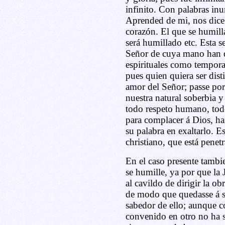
infinito. Con palabras in
Aprended de mi, nos dice
corazón. El que se humilla
será humillado etc. Esta s
Señor de cuya mano han de
espirituales como temporal
pues quien quiera ser dis
amor del Señor; passe por
nuestra natural soberbia y
todo respeto humano, todo
para complacer á Dios, ha
su palabra en exaltarlo. E
christiano, que está penet
En el caso presente tambi
se humille, ya por que la 
al cavildo de dirigir la 
de modo que quedasse á s
sabedor de ello; aunque 
convenido en otro no ha s