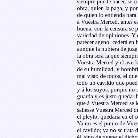
siempre puede hacer, se cu
obra, quien la paga, y por
de quien lo entienda para
á Vuestra Merced, antes es
buena, con la censura se pu
variedad de opiniones. Y c
parecer ageno, cederá en 
aunque la hubiera de juzg
la obra será la que siempr
Vuestra Merced y el averla
de su humildad, y hombrí
mal visto de todos, el que
todo un cavildo que pued
y á los suyos, porque no 
guarda y es justo quedar b
que á Vuestra Merced se le
saliesse Vuestra Merced d
el pleyto, quedaría en el
Ya no es el punto de Vue
el cavildo; ya no se trata
él, sino de querer el dich