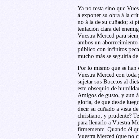
Ya no resta sino que Vues
á exponer su obra á la cr
no á la de su cuñado; si p
tentación clara del enemig
Vuestra Merced para siem
ambos un aborrecimiento i
público con infinitos peca
mucho más se seguiría de 
Por lo mismo que se han c
Vuestra Merced con toda g
sujetar sus Bocetos al di
este obsequio de humildad,
Amigos de gusto, y aun á 
gloria, de que desde lueg
decir su cuñado a vista d
christiano, y prudente? Te
para llenarlo a Vuestra M
firmemente. Quando él qui
Vuestra Merced (que no c