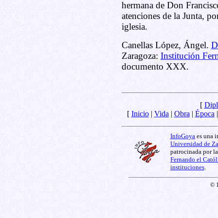
hermana de Don Francisco 
atenciones de la Junta, por
iglesia.
Canellas López, Ángel.
D
Zaragoza:
Institución Fer
documento XXX.
[
Dipl
[
Inicio
|
Vida
|
Obra
|
Época
InfoGoya
es una i
Universidad de Z
patrocinada por l
Fernando el Catól
instituciones
.
© 