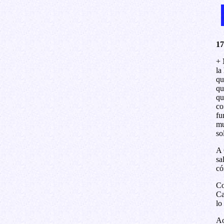
17
+ 
la
qu
qu
qu
co
fu
mu
so
A 
sa
có
Co
Ca
lo
Ao