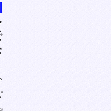
r.
y
 de
s
me
a
o
 a
i
os