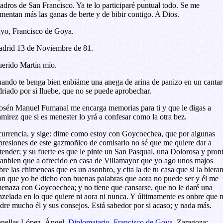
adros de San Francisco. Ya te lo participaré puntual todo. Se me
mentan más las ganas de berte y de bibir contigo. A Dios.
yo, Francisco de Goya.
drid 13 de Noviembre de 81.
erido Martin mío.
ando te benga bien enbiáme una anega de arina de panizo en un cantar
driado por si lluebe, que no se puede aprobechar.
sén Manuel Fumanal me encarga memorias para ti y que le digas a
mirez que si es menester lo yrá a confesar como la otra bez.
urrencia, y sige: dime como estoy con Goycoechea, que por algunas
presiones de este gazmoñico de comisario no sé que me quiere dar a
tender; y su fuerte es que le pinte un San Pasqual, una Dolorosa y pront
tanbien que a ofrecido en casa de Villamayor que yo ago unos majos
bre las chimeneas que es un asonbro, y cita la de tu casa que si la bieran
n que yo he dicho con buenas palabras que aora no puede ser y él me
enaza con Goycoechea; y no tiene que cansarse, que no le daré una
nzelada en lo que quiere ni aora ni nunca. Y últimamente es onbre que 
dre mucho él y sus consejos. Está sabedor por si acaso; y nada más.
nellas López, Ángel.
Diplomatario, Francisco de Goya
. Zaragoza: