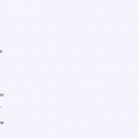
o
o;
.
me