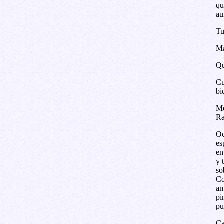
qu
au
Tu
Ma
Qu
Cu
bi
Mo
Ra
Oc
es
en
y 
so
Co
am
pi
pu
Ca