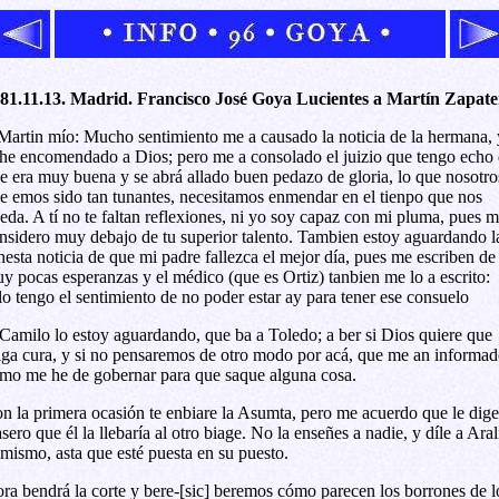
81.11.13. Madrid. Francisco José Goya Lucientes a Martín Zapate
Martin mío: Mucho sentimiento me a causado la noticia de la hermana, 
 he encomendado a Dios; pero me a consolado el juizio que tengo echo
e era muy buena y se abrá allado buen pedazo de gloria, lo que nosotro
e emos sido tan tunantes, necesitamos enmendar en el tienpo que nos
eda. A tí no te faltan reflexiones, ni yo soy capaz con mi pluma, pues 
nsidero muy debajo de tu superior talento. Tambien estoy aguardando l
nesta noticia de que mi padre fallezca el mejor día, pues me escriben de
y pocas esperanzas y el médico (que es Ortiz) tanbien me lo a escrito:
lo tengo el sentimiento de no poder estar ay para tener ese consuelo
Camilo lo estoy aguardando, que ba a Toledo; a ber si Dios quiere que
lga cura, y si no pensaremos de otro modo por acá, que me an informad
mo me he de gobernar para que saque alguna cosa.
n la primera ocasión te enbiare la Asumta, pero me acuerdo que le dige
sero que él la llebaría al otro biage. No la enseñes a nadie, y díle a Aral
 mismo, asta que esté puesta en su puesto.
ra bendrá la corte y bere-[sic] beremos cómo parecen los borrones de l