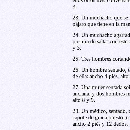
ellos otros tres, conversa
3.
23. Un muchacho que se l
pájaro que tiene en la man
24. Un muchacho agarrado
postura de saltar con este
y 3.
25. Tres hombres cortando
26. Un hombre sentado, to
de ella: ancho 4 piés, alto
27. Una mujer sentada sobr
anciana, y dos hombres m
alto 8 y 9.
28. Un médico, sentado, c
capote de grana puesto; en 
ancho 2 piés y 12 dedos, a