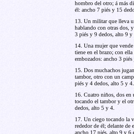
hombro del otro; á más di
él: ancho 7 piés y 15 dedo
13. Un militar que lleva u
hablando con otras dos, y
3 piés y 9 dedos, alto 9 y 
14. Una mujer que vende a
tiene en el brazo; con ell
embozados: ancho 3 piés y
15. Dos muchachos jugand
tambor, otro con un campa
piés y 4 dedos, alto 5 y 4.
16. Cuatro niños, dos en u
tocando el tambor y el otr
dedos, alto 5 y 4.
17. Un ciego tocando la v
rededor de él; delante de
ancho 17 piés, alto 9 y 6 