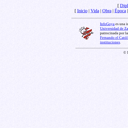
[
Dipl
[
Inicio
|
Vida
|
Obra
|
Época
InfoGoya
es una i
Universidad de Z
patrocinada por l
Fernando el Catól
instituciones
.
© 