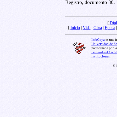
Registro, documento 80.
[
Dipl
[
Inicio
|
Vida
|
Obra
|
Época
InfoGoya
es una i
Universidad de Z
patrocinada por l
Fernando el Catól
instituciones
.
© 