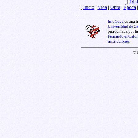
[
Dipl
[
Inicio
|
Vida
|
Obra
|
Época
InfoGoya
es una i
Universidad de Z
patrocinada por l
Fernando el Catól
instituciones
.
© 