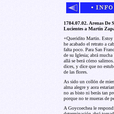
1784.07.02. Arenas De 
Lucientes a Martín Zapa
+Queridito Martin. Estoy
he acabado el retrato a cab
falta poco. Para San Franc
de su Iglesia; abrá mucha
allá se berá cómo salimos
dices, y dice que no estub
de las flores.
As sido un collón de mier
alma alegre y aora estari
no as bisto ni berás tan p
porque no te mueras de p
A Goycoechea le respondí
determinación abrá tomad