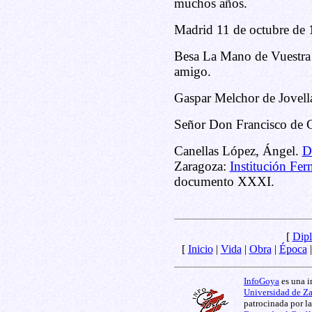
muchos años.
Madrid 11 de octubre de 
Besa La Mano de Vuestra 
amigo.
Gaspar Melchor de Jovell
Señor Don Francisco de 
Canellas López, Ángel.
D
Zaragoza:
Institución Fer
documento XXXI.
[
Dipl
[
Inicio
|
Vida
|
Obra
|
Época
InfoGoya
es una i
Universidad de Z
patrocinada por l