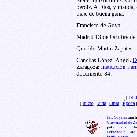
Siento que tu no te ayas d
perdiz. A Dios, y manda, 
biaje de buena gana.
Francisco de Goya
Madrid 13 de Octubre de 
Querido Martin Zapater.
Canellas López, Ángel.
D
Zaragoza:
Institución Fer
documento 84.
[
Dipl
[
Inicio
|
Vida
|
Obra
|
Época
InfoGoya
es una i
Universidad de Z
patrocinada por l
Fernando el Catól
instituciones
.