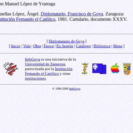
n Manuel López de Yrarraga
nellas López, Ángel.
Diplomatario, Francisco de Goya
. Zaragoza:
stitución Fernando el Católico
, 1981. Cartulario, documento XXXV.
[
Diplomatario de Goya
]
[
Inicio
|
Vida
|
Obra
|
Época
|
En Aragón
|
Catálogo
|
Biblioteca
|
Mapa
]
InfoGoya
es una iniciativa de la
Universidad de Zaragoza
,
patrocinada por la
Institución
Fernando el Católico
y otras
instituciones
.
© 1996-2009
InfoGoya
.