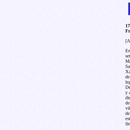
17
Fr
[A
En
se
Ma
Sa
Xa
de
le
De
y 
di
de
vi
de
es
fi