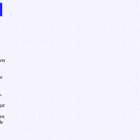
Don
te
,
gar
ien
de