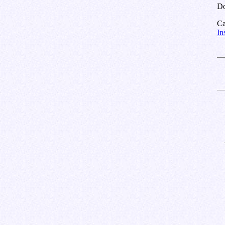
Do
Ca
In