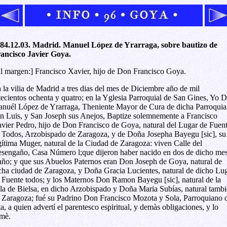
84.12.03. Madrid. Manuel López de Yrarraga, sobre bautizo de
ancisco Javier Goya.
l margen:] Francisco Xavier, hijo de Don Francisco Goya.
 la vilia de Madrid a tres dias del mes de Diciembre año de mil
tecientos ochenta y quatro; en la Yglesia Parroquial de San Gines, Yo 
nuél López de Yrarraga, Theniente Mayor de Cura de dicha Parroquia
n Luis, y San Joseph sus Anejos, Baptize solemnemente a Francisco
vier Pedro, hijo de Don Francisco de Goya, natural del Lugar de Fuen
 Todos, Arzobispado de Zaragoza, y de Doña Josepha Bayegu [sic], su
gítima Muger, natural de la Ciudad de Zaragoza: viven Calle del
sengaño, Casa Número l;que dijeron haber nacido en dos de dicho mes
año; y que sus Abuelos Paternos eran Don Joseph de Goya, natural de
cha ciudad de Zaragoza, y Doña Gracia Lucientes, natural de dicho Lu
 Fuente todos; y los Maternos Don Ramon Bayegu [sic], natural de la
lla de Bielsa, en dicho Arzobispado y Doña Maria Subías, natural tamb
 Zaragoza; fué su Padrino Don Francisco Mozota y Sola, Parroquiano 
ta, a quien advertí el parentesco espiritual, y demàs obligaciones, y lo
rmè.