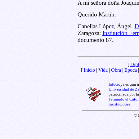
A mi señora doña Joaquina
Querido Martín.
Canellas López, Ángel.
D
Zaragoza:
Institución Fer
documento 87.
[
Dipl
[
Inicio
|
Vida
|
Obra
|
Época
InfoGoya
es una i
Universidad de Z
patrocinada por l
Fernando el Catól
instituciones
.
© 