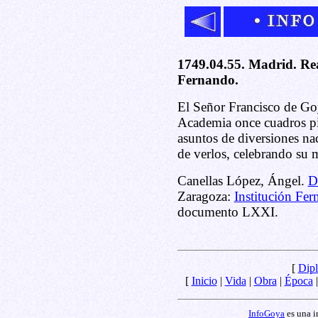
1749.04.55. Madrid. Rea
Fernando.
El Señor Francisco de Goy
Academia once cuadros pi
asuntos de diversiones na
de verlos, celebrando su 
Canellas López, Ángel.
D
Zaragoza:
Institución Fer
documento LXXI.
[
Dipl
[
Inicio
|
Vida
|
Obra
|
Época
InfoGoya
es una i