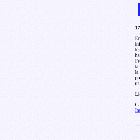
17
En
in
le
ha
Fr
la
la
po
ut
Li
Ca
In