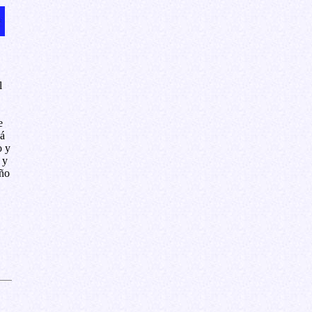
l
e
á
o y
 y
año