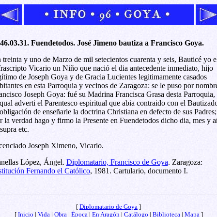
46.03.31. Fuendetodos. José Jimeno bautiza a Francisco Goya.
 treinta y uno de Marzo de mil setecientos cuarenta y seis, Bauticé yo e
frascripto Vicario un Niño que nació el dia antecedente inmediato, hijo
gítimo de Joseph Goya y de Gracia Lucientes legitimamente casados
bitantes en esta Parroquia y vecinos de Zaragoza: se le puso por nombr
ancisco Joseph Goya: fué su Madrina Francisca Grasa desta Parroquia, 
 qual adverti el Parentesco espiritual que abia contraido con el Bautizad
 obligación de enseñarle la doctrina Christiana en defecto de sus Padres;
r la verdad hago y firmo la Presente en Fuendetodos dicho dia, mes y 
 supra etc.
cenciado Joseph Ximeno, Vicario.
nellas López, Ángel.
Diplomatario, Francisco de Goya
. Zaragoza:
stitución Fernando el Católico
, 1981. Cartulario, documento I.
[
Diplomatario de Goya
]
[
Inicio
|
Vida
|
Obra
|
Época
|
En Aragón
|
Catálogo
|
Biblioteca
|
Mapa
]