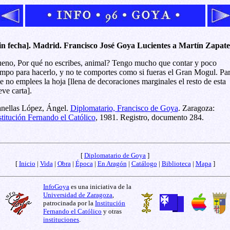
in fecha]. Madrid. Francisco José Goya Lucientes a Martín Zapate
eno, Por qué no escribes, animal? Tengo mucho que contar y poco
empo para hacerlo, y no te comportes como si fueras el Gran Mogul. Pa
e no emplees la hoja [llena de decoraciones marginales el resto de esta
eve carta].
nellas López, Ángel.
Diplomatario, Francisco de Goya
. Zaragoza:
stitución Fernando el Católico
, 1981. Registro, documento 284.
[
Diplomatario de Goya
]
[
Inicio
|
Vida
|
Obra
|
Época
|
En Aragón
|
Catálogo
|
Biblioteca
|
Mapa
]
InfoGoya
es una iniciativa de la
Universidad de Zaragoza
,
patrocinada por la
Institución
Fernando el Católico
y otras
instituciones
.