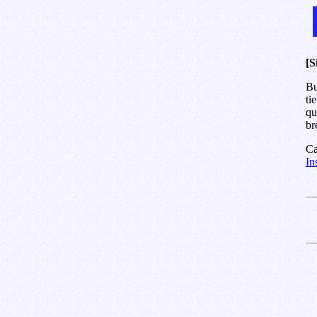
[S
Bu
ti
qu
br
Ca
In