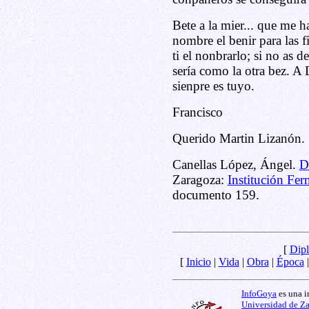
Bete a la mier... que me 
nombre el benir para las 
ti el nonbrarlo; si no as d
sería como la otra bez. A
sienpre es tuyo.
Francisco
Querido Martin Lizanón.
Canellas López, Ángel.
D
Zaragoza:
Institución Fer
documento 159.
[
Dipl
[
Inicio
|
Vida
|
Obra
|
Época
InfoGoya
es una i
Universidad de Z