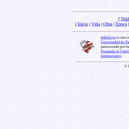
[
Dipl
[
Inicio
|
Vida
|
Obra
|
Época
InfoGoya
es una i
Universidad de Z
patrocinada por l
Fernando el Catól
instituciones
.
© 