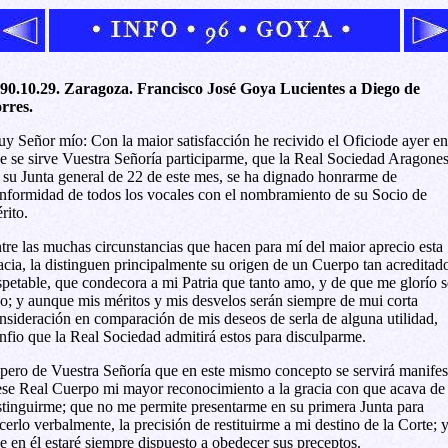
90.10.29. Zaragoza. Francisco José Goya Lucientes a Diego de
rres.
y Señor mío: Con la maior satisfacción he recivido el Oficiode ayer en
e se sirve Vuestra Señoría participarme, que la Real Sociedad Aragone
 su Junta general de 22 de este mes, se ha dignado honrarme de
nformidad de todos los vocales con el nombramiento de su Socio de
rito.
tre las muchas circunstancias que hacen para mí del maior aprecio esta
acia, la distinguen principalmente su origen de un Cuerpo tan acreditad
spetable, que condecora a mi Patria que tanto amo, y de que me glorío s
jo; y aunque mis méritos y mis desvelos serán siempre de mui corta
nsideración en comparación de mis deseos de serla de alguna utilidad,
nfio que la Real Sociedad admitirá estos para disculparme.
pero de Vuestra Señoría que en este mismo concepto se servirá manifes
ese Real Cuerpo mi mayor reconocimiento a la gracia con que acava de
stinguirme; que no me permite presentarme en su primera Junta para
cerlo verbalmente, la precisión de restituirme a mi destino de la Corte; 
e en él estaré siempre dispuesto a obedecer sus preceptos.