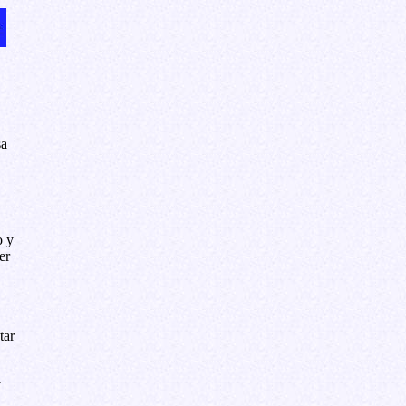
sa
o y
er
tar
y