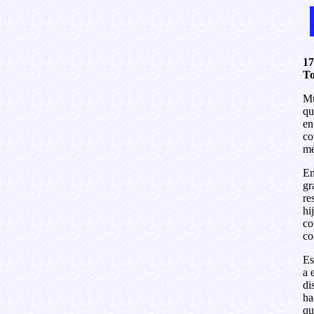
17
To
Mu
qu
en
co
mé
En
gr
re
hi
co
co
Es
a 
di
ha
qu