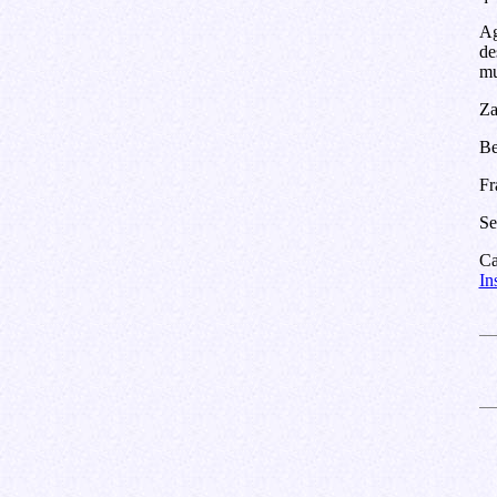
Ag
de
mu
Za
Be
Fr
Se
Ca
In