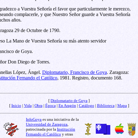
radezco a Vuestra Señoría el favor que particularmente le merezco,
seando complacerle, y que Nuestro Señor guarde a Vuestra Señoría
chos años.
ragoza 29 de Octubre de 1790.
so La Mano de Vuestra Señoría su más atento servidor
ancisco de Goya.
ñor Don Diego de Torres.
nellas López, Ángel.
Diplomatario, Francisco de Goya
. Zaragoza:
stitución Fernando el Católico
, 1981. Registro, documento 168.
[
Diplomatario de Goya
]
[
Inicio
|
Vida
|
Obra
|
Época
|
En Aragón
|
Catálogo
|
Biblioteca
|
Mapa
]
InfoGoya
es una iniciativa de la
Universidad de Zaragoza
,
patrocinada por la
Institución
Fernando el Católico
y otras