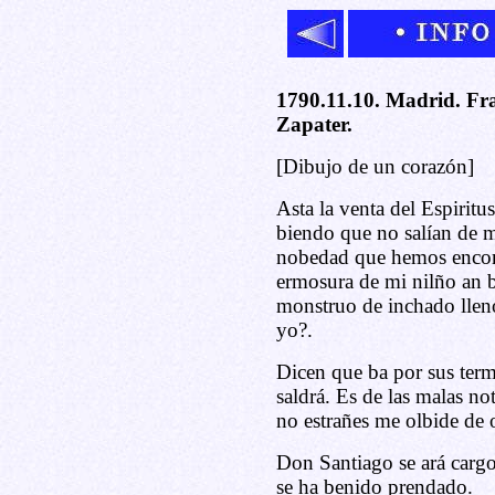
1790.11.10. Madrid. Fr
Zapater.
[Dibujo de un corazón]
Asta la venta del Espirit
biendo que no salían de mi
nobedad que hemos encont
ermosura de mi nilño an b
monstruo de inchado lleno
yo?.
Dicen que ba por sus term
saldrá. Es de las malas no
no estrañes me olbide de o
Don Santiago se ará carg
se ha benido prendado.