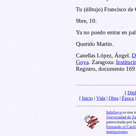
Tu (dibujo) Francisco de
9bre, 10.
Ya no puedo entrar en pal
Querido Martin.
Canellas López, Ángel.
D
Goya
. Zaragoza:
Instituc
Registro, documento 169 
[
Dipl
[
Inicio
|
Vida
|
Obra
|
Época
InfoGoya
es una i
Universidad de Z
patrocinada por l
Fernando el Catól
instituciones
.