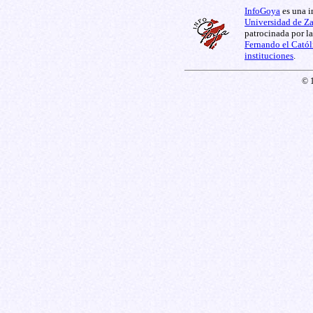
InfoGoya
es una i
Universidad de Z
patrocinada por l
Fernando el Catól
instituciones
.
© 