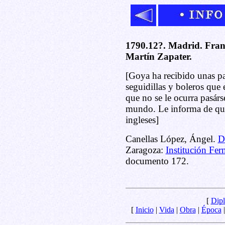
1790.12?. Madrid. Fran
Martín Zapater.
[Goya ha recibido unas par
seguidillas y boleros que 
que no se le ocurra pasárse
mundo. Le informa de qu
ingleses]
Canellas López, Ángel.
D
Zaragoza:
Institución Fer
documento 172.
[
Dipl
[
Inicio
|
Vida
|
Obra
|
Época