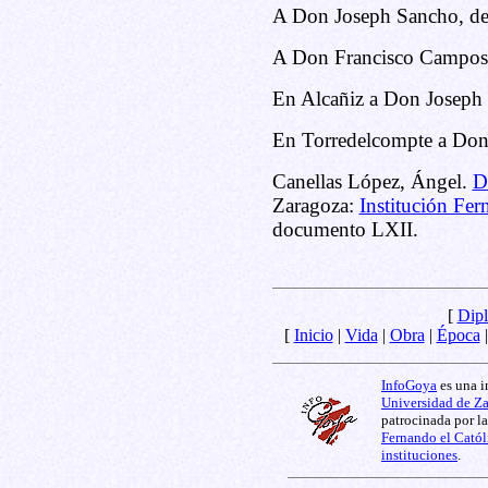
A Don Joseph Sancho, de
A Don Francisco Campos,
En Alcañiz a Don Joseph
En Torredelcompte a Don
Canellas López, Ángel.
D
Zaragoza:
Institución Fer
documento LXII.
[
Dipl
[
Inicio
|
Vida
|
Obra
|
Época
InfoGoya
es una i
Universidad de Z
patrocinada por l
Fernando el Catól
instituciones
.