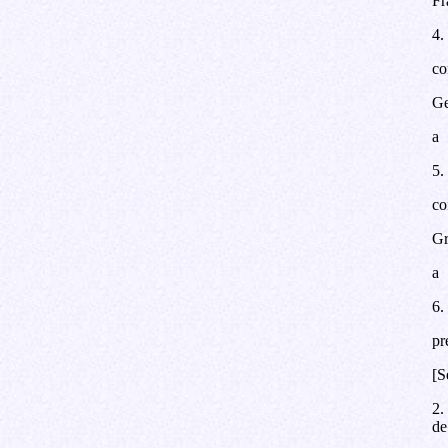
Fr
4.
co
Ge
a
5.
co
Gr
a
6.
pr
[S
2.
de