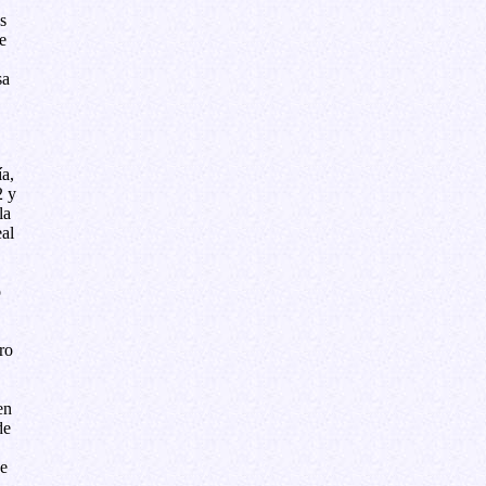
s
e
sa
a,
2 y
la
eal
o
ro
en
de
de