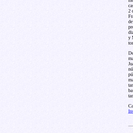
mo
ca
2 
Fr
de
pr
di
y 
to
De
ma
Ju
nú
pú
ma
ta
ba
ta
Ca
In