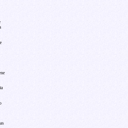
e
a
e
ene
ta
o
las