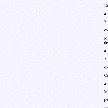
1.
15
a
2.
co
Ma
de
a
3.
co
Ca
a
Ma
[c