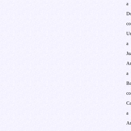
a
Do
co
Ur
a
Ju
An
a
Ba
co
Ca
a
An