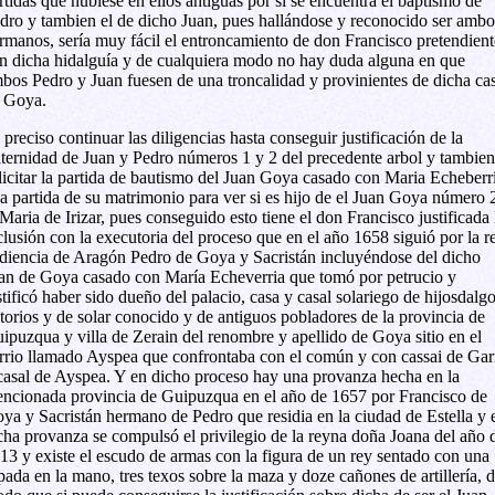
rtidas que hubiese en ellos antiguas por si se encuentra el baptismo de
dro y tambien el de dicho Juan, pues hallándose y reconocido ser ambo
rmanos, sería muy fácil el entroncamiento de don Francisco pretendient
n dicha hidalguía y de cualquiera modo no hay duda alguna en que
bos Pedro y Juan fuesen de una troncalidad y provinientes de dicha ca
 Goya.
 preciso continuar las diligencias hasta conseguir justificación de la
aternidad de Juan y Pedro números 1 y 2 del precedente arbol y tambien
licitar la partida de bautismo del Juan Goya casado con Maria Echeberrí
la partida de su matrimonio para ver si es hijo de el Juan Goya número 
 Maria de Irizar, pues conseguido esto tiene el don Francisco justificada 
clusión con la executoria del proceso que en el año 1658 siguió por la r
diencia de Aragón Pedro de Goya y Sacristán incluyéndose del dicho
an de Goya casado con María Echeverria que tomó por petrucio y
stificó haber sido dueño del palacio, casa y casal solariego de hijosdalg
torios y de solar conocido y de antiguos pobladores de la provincia de
ipuzqua y villa de Zerain del renombre y apellido de Goya sitio en el
rrio llamado Ayspea que confrontaba con el común y con cassai de Gar
casal de Ayspea. Y en dicho proceso hay una provanza hecha en la
ncionada provincia de Guipuzqua en el año de 1657 por Francisco de
ya y Sacristán hermano de Pedro que residia en la ciudad de Estella y 
cha provanza se compulsó el privilegio de la reyna doña Joana del año 
13 y existe el escudo de armas con la figura de un rey sentado con una
pada en la mano, tres texos sobre la maza y doze cañones de artillería, 