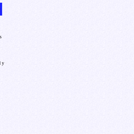
s
l y