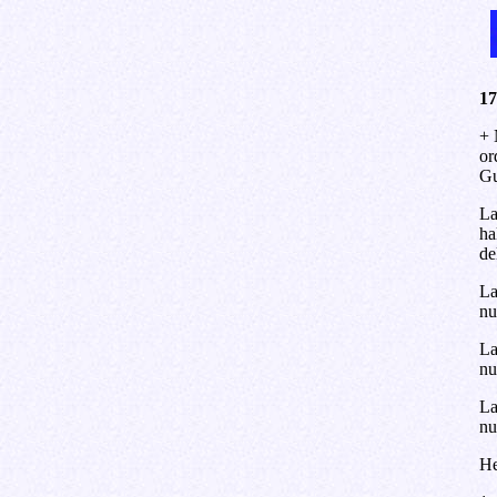
17
+ 
or
Gu
La
ha
de
La
nu
La
nu
La
nu
He