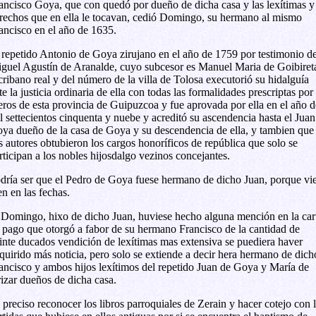
ancisco Goya, que con quedó por dueño de dicha casa y las lexítimas y
rechos que en ella le tocavan, cedió Domingo, su hermano al mismo
ancisco en el año de 1635.
 repetido Antonio de Goya zirujano en el año de 1759 por testimonio d
guel Agustín de Aranalde, cuyo subcesor es Manuel Maria de Goibiret
cribano real y del número de la villa de Tolosa executorió su hidalguía
te la justicia ordinaria de ella con todas las formalidades prescriptas por
eros de esta provincia de Guipuzcoa y fue aprovada por ella en el año d
l settecientos cinquenta y nuebe y acreditó su ascendencia hasta el Juan
ya dueño de la casa de Goya y su descendencia de ella, y tambien que
s autores obtubieron los cargos honoríficos de república que solo se
rticipan a los nobles hijosdalgo vezinos concejantes.
dría ser que el Pedro de Goya fuese hermano de dicho Juan, porque vi
en en las fechas.
 Domingo, hixo de dicho Juan, huviese hecho alguna mención en la car
 pago que otorgó a fabor de su hermano Francisco de la cantidad de
inte ducados vendición de lexítimas mas extensiva se puediera haver
quirido más noticia, pero solo se extiende a decir hera hermano de dich
ancisco y ambos hijos lexítimos del repetido Juan de Goya y María de
izar dueños de dicha casa.
 preciso reconocer los libros parroquiales de Zerain y hacer cotejo con 