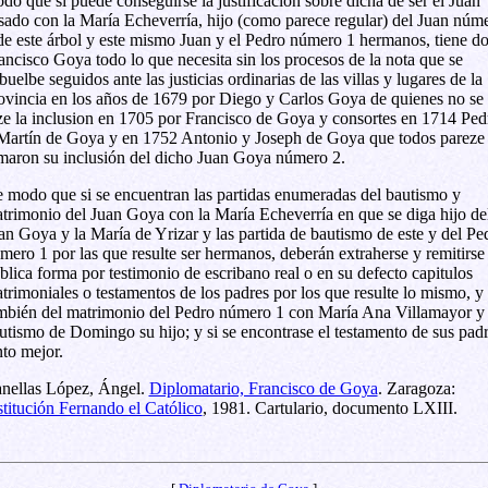
do que si puede conseguirse la justificación sobre dicha de ser el Juan
sado con la María Echeverría, hijo (como parece regular) del Juan núm
de este árbol y este mismo Juan y el Pedro número 1 hermanos, tiene d
ancisco Goya todo lo que necesita sin los procesos de la nota que se
buelbe seguidos ante las justicias ordinarias de las villas y lugares de la
ovincia en los años de 1679 por Diego y Carlos Goya de quienes no se
ze la inclusion en 1705 por Francisco de Goya y consortes en 1714 Ped
Martín de Goya y en 1752 Antonio y Joseph de Goya que todos pareze
maron su inclusión del dicho Juan Goya número 2.
 modo que si se encuentran las partidas enumeradas del bautismo y
trimonio del Juan Goya con la María Echeverría en que se diga hijo de
an Goya y la María de Yrizar y las partida de bautismo de este y del Pe
mero 1 por las que resulte ser hermanos, deberán extraherse y remitirse
blica forma por testimonio de escribano real o en su defecto capitulos
trimoniales o testamentos de los padres por los que resulte lo mismo, y
mbién del matrimonio del Pedro número 1 con María Ana Villamayor y 
utismo de Domingo su hijo; y si se encontrase el testamento de sus pad
nto mejor.
nellas López, Ángel.
Diplomatario, Francisco de Goya
. Zaragoza:
stitución Fernando el Católico
, 1981. Cartulario, documento LXIII.