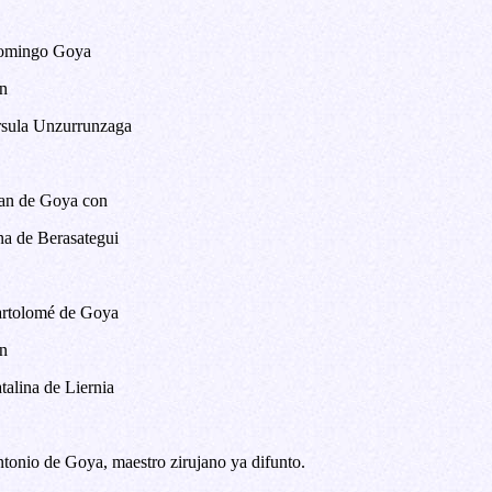
mingo Goya
n
sula Unzurrunzaga
an de Goya con
a de Berasategui
rtolomé de Goya
n
talina de Liernia
tonio de Goya, maestro zirujano ya difunto.