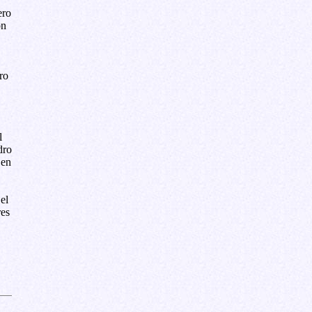
ero
on
ro
l
dro
 en
el
res