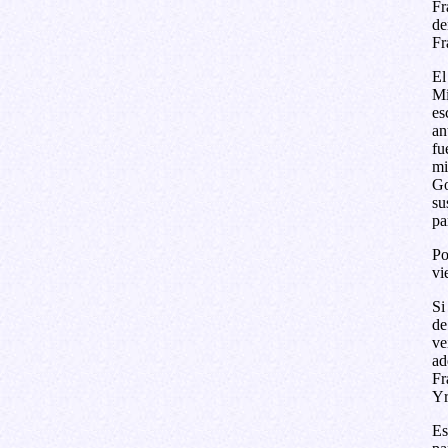
Fr
de
Fr
El
Mi
es
an
fu
mi
Go
su
pa
Po
vi
Si
de
ve
ad
Fr
Yr
Es