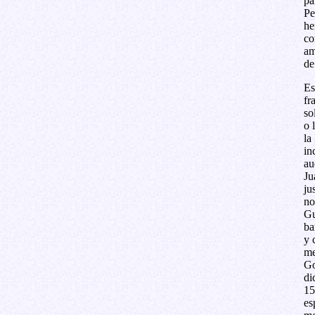
pa
Pe
he
co
am
de
Es
fr
so
o 
la
in
au
Ju
ju
no
Gu
ba
y 
me
Go
di
15
es