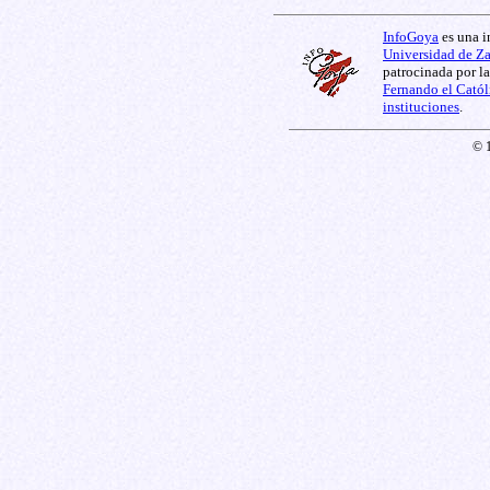
InfoGoya
es una i
Universidad de Z
patrocinada por l
Fernando el Catól
instituciones
.
© 