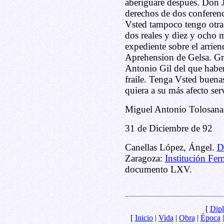
aberiguaré después. Don 
derechos de dos conferen
Vsted tampoco tengo otra 
dos reales y diez y ocho 
expediente sobre el arrien
Aprehension de Gelsa. Gr
Antonio Gil del que habem
fraile. Tenga Vsted buen
quiera a su más afecto se
Miguel Antonio Tolosana
31 de Diciembre de 92
Canellas López, Ángel.
D
Zaragoza:
Institución Fer
documento LXV.
[
Dipl
[
Inicio
|
Vida
|
Obra
|
Época