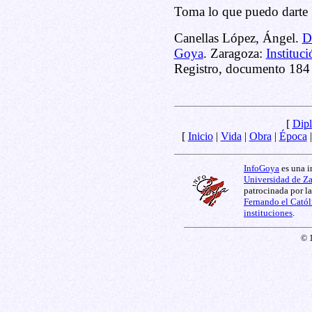
Toma lo que puedo darte 
Canellas López, Ángel.
D
Goya
. Zaragoza:
Instituc
Registro, documento 184 
[
Dipl
[
Inicio
|
Vida
|
Obra
|
Época
InfoGoya
es una i
Universidad de Z
patrocinada por l
Fernando el Catól
instituciones
.
© 