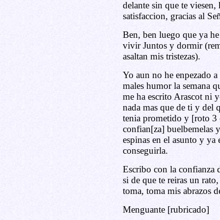
delante sin que te viesen,
satisfaccion, gracias al Se
Ben, ben luego que ya he
vivir Juntos y dormir (r
asaltan mis tristezas).
Yo aun no he enpezado a t
males humor la semana qu
me ha escrito Arascot ni y
nada mas que de ti y del 
tenia prometido y [roto 3 ó
confian[za] buelbemelas 
espinas en el asunto y ya e
conseguirla.
Escribo con la confianza 
si de que te reiras un rato,
toma, toma mis abrazos de
Menguante [rubricado]