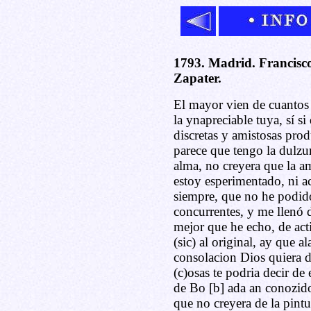
1793. Madrid. Francisc
Zapater.
El mayor vien de cuantos l
la ynapreciable tuya, sí s
discretas y amistosas prod
parece que tengo la dulzu
alma, no creyera que la am
estoy esperimentado, ni a
siempre, que no he podido
concurrentes, y me llenó 
mejor que he echo, de acti
(sic) al original, ay que a
consolacion Dios quiera d
(c)osas te podria decir de 
de Bo [b] ada an conozido 
que no creyera de la pintu