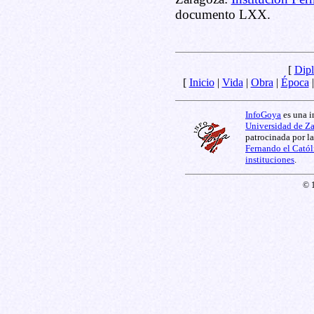
documento LXX.
[
Dipl
[
Inicio
|
Vida
|
Obra
|
Época
InfoGoya
es una i
Universidad de Z
patrocinada por l
Fernando el Catól
instituciones
.
© 