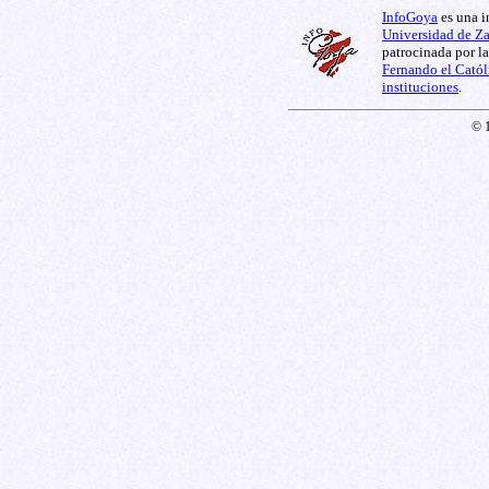
InfoGoya
es una i
Universidad de Z
patrocinada por l
Fernando el Catól
instituciones
.
© 