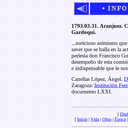
1793.03.31. Aranjuez. 
Gardoqui.
...noticioso asímismo que
saver que se halla en la a
perlesía don Francisco Go
desempeño de esta comisió
e indispensable que le sost
Canellas López, Ángel.
D
Zaragoza:
Institución Fer
documento LXXI.
[
Dipl
[
Inicio
|
Vida
|
Obra
|
Época