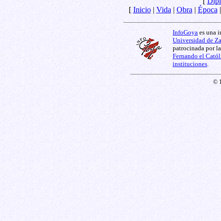
[
Dipl
[
Inicio
|
Vida
|
Obra
|
Época
InfoGoya
es una i
Universidad de Z
patrocinada por l
Fernando el Catól
instituciones
.
© 