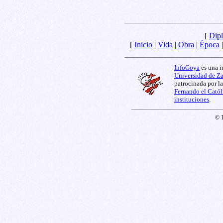
[
Dipl
[
Inicio
|
Vida
|
Obra
|
Época
InfoGoya
es una i
Universidad de Z
patrocinada por l
Fernando el Catól
instituciones
.
© 