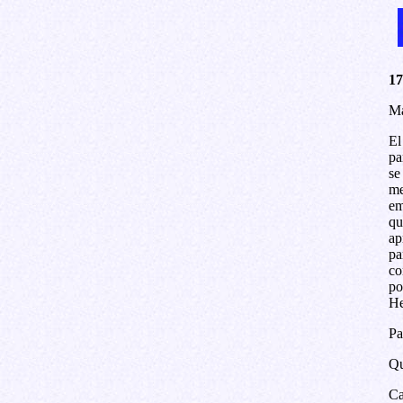
17
Ma
El
pa
se
me
em
qu
ap
pa
co
po
H
Pa
Qu
Ca