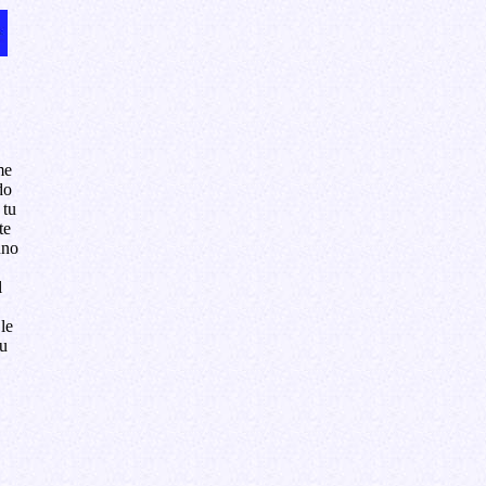
me
do
 tu
te
uno
l
le
tu