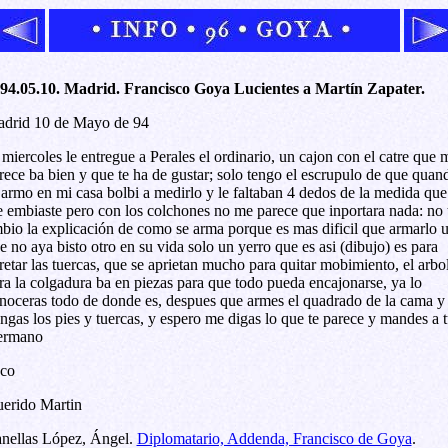
94.05.10. Madrid. Francisco Goya Lucientes a Martín Zapater.
drid 10 de Mayo de 94
 miercoles le entregue a Perales el ordinario, un cajon con el catre que 
rece ba bien y que te ha de gustar; solo tengo el escrupulo de que quan
 armo en mi casa bolbi a medirlo y le faltaban 4 dedos de la medida que
 embiaste pero con los colchones no me parece que inportara nada: no 
bio la explicación de como se arma porque es mas dificil que armarlo 
e no aya bisto otro en su vida solo un yerro que es asi (dibujo) es para
retar las tuercas, que se aprietan mucho para quitar mobimiento, el arbo
ra la colgadura ba en piezas para que todo pueda encajonarse, ya lo
noceras todo de donde es, despues que armes el quadrado de la cama y 
ngas los pies y tuercas, y espero me digas lo que te parece y mandes a 
ermano
co
erido Martin
nellas López, Ángel.
Diplomatario, Addenda, Francisco de Goya
.