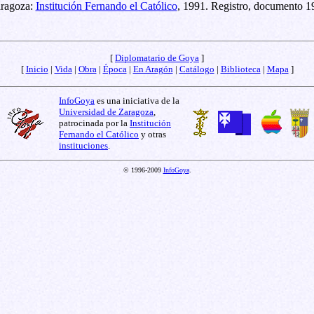
ragoza:
Institución Fernando el Católico
, 1991. Registro, documento 1
[
Diplomatario de Goya
]
[
Inicio
|
Vida
|
Obra
|
Época
|
En Aragón
|
Catálogo
|
Biblioteca
|
Mapa
]
InfoGoya
es una iniciativa de la
Universidad de Zaragoza
,
patrocinada por la
Institución
Fernando el Católico
y otras
instituciones
.
© 1996-2009
InfoGoya
.