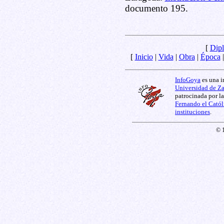
documento 195.
[
Dipl
[
Inicio
|
Vida
|
Obra
|
Época
InfoGoya
es una i
Universidad de Z
patrocinada por l
Fernando el Catól
instituciones
.
© 