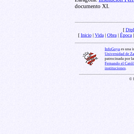
documento XI.
[
Dipl
[
Inicio
|
Vida
|
Obra
|
Época
InfoGoya
es una i
Universidad de Z
patrocinada por l
Fernando el Catól
instituciones
.
© 