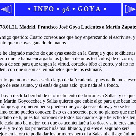
78.01.21. Madrid. Francisco José Goya Lucientes a Martín Zapate
migo querido: Cuatro correos ace que boy enperezando el escrivirte, y
ento que me ayas ganado de manos.
 he alegrado mucho de que ayas estado en la Cartuja y que te dibiertas
erto que le habia encargado los [silueta de unos testículos] de el zorro,
ro a de ser, para que tengan la virtud, cortados bibo el zorro, y si no no
len; con que si son asi enbiámelos que te los estimaré.
ento que no me ayas escrito largo de la Academla, pues nadle me a escr
rgo de este asunto, y si estás de gana azlo, que nada sé a fondo.
 boy a declr la berdad de el ofreclmlento de borrones a Sallas: y es que
n Martin Goycoechea y Sallas quieren que enbie algo para que bean lo
nónigos que quieren ber si pueden que yo aga esas obras; y yo se les
timo como puedes conozer. Esto es en secreto, pero no pienses que me 
bidallo de ti, pues los borrones de todos los quadros que he echo los te
de cada uno ba mejor, con que os acontentaré a los dos, y si tu eres ante
e él y te doy los primeros hirás mal librado, y si eres el segundo será
jor; en la ora te podía dar los primeros pero ni a Salas ni a ti ago ánimo