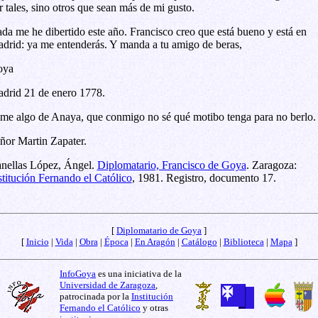
r tales, sino otros que sean más de mi gusto.
da me he dibertido este año. Francisco creo que está bueno y está en
drid: ya me entenderás. Y manda a tu amigo de beras,
oya
drid 21 de enero 1778.
me algo de Anaya, que conmigo no sé qué motibo tenga para no berlo.
ñor Martin Zapater.
nellas López, Ángel.
Diplomatario, Francisco de Goya
. Zaragoza:
stitución Fernando el Católico
, 1981. Registro, documento 17.
[
Diplomatario de Goya
]
[
Inicio
|
Vida
|
Obra
|
Época
|
En Aragón
|
Catálogo
|
Biblioteca
|
Mapa
]
InfoGoya
es una iniciativa de la
Universidad de Zaragoza
,
patrocinada por la
Institución
Fernando el Católico
y otras