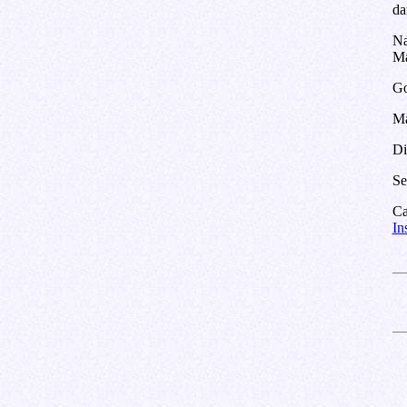
da
Na
Ma
G
Ma
Di
Se
Ca
In