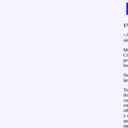
17
+A
si
Me
Ci
pe
ba
Si
la
Te
do
ca
es
ol
y 
qu
me