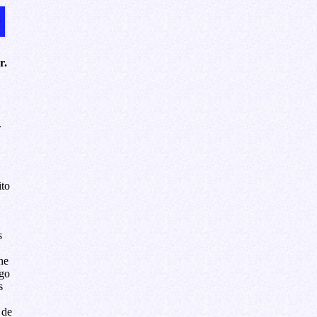
r.
.
ito
s
he
ngo
s
 de