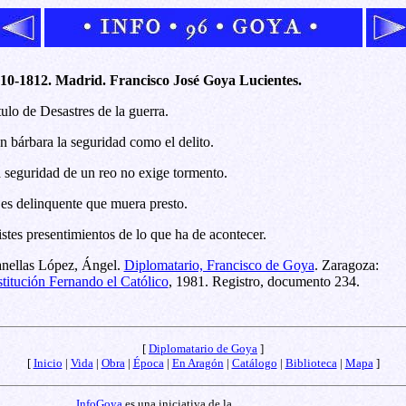
10-1812. Madrid. Francisco José Goya Lucientes.
tulo de Desastres de la guerra.
n bárbara la seguridad como el delito.
 seguridad de un reo no exige tormento.
 es delinquente que muera presto.
istes presentimientos de lo que ha de acontecer.
nellas López, Ángel.
Diplomatario, Francisco de Goya
. Zaragoza:
stitución Fernando el Católico
, 1981. Registro, documento 234.
[
Diplomatario de Goya
]
[
Inicio
|
Vida
|
Obra
|
Época
|
En Aragón
|
Catálogo
|
Biblioteca
|
Mapa
]
InfoGoya
es una iniciativa de la