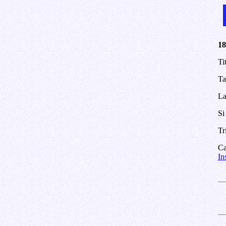
18
Ti
Ta
La
Si
Tr
Ca
In