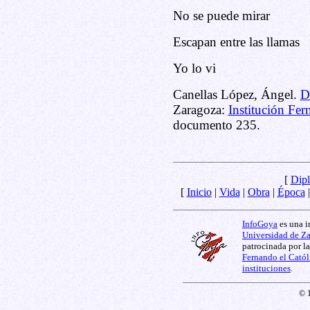
No se puede mirar
Escapan entre las llamas
Yo lo vi
Canellas López, Ángel.
D
Zaragoza:
Institución Fer
documento 235.
[
Dipl
[
Inicio
|
Vida
|
Obra
|
Época
InfoGoya
es una i
Universidad de Z
patrocinada por l
Fernando el Catól
instituciones
.
© 