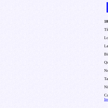
18
Tí
Lo
La
Bi
Qu
No
T
Ni
Ca
In