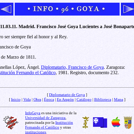
11.03.11. Madrid. Francisco José Goya Lucientes a José Bonaparte
ro ser siempre fiel al honor y al Rey.
ancisco de Goya
 de Marzo de 1811.
nellas López, Ángel.
Diplomatario, Francisco de Goya
. Zaragoza:
stitución Fernando el Católico
, 1981. Registro, documento 232.
[
Diplomatario de Goya
]
[
Inicio
|
Vida
|
Obra
|
Época
|
En Aragón
|
Catálogo
|
Biblioteca
|
Mapa
]
InfoGoya
es una iniciativa de la
Universidad de Zaragoza
,
patrocinada por la
Institución
Fernando el Católico
y otras
instituciones
.