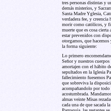
tres personas distintas y 
demás misterios, y Sacram
Santa Madre Yglesia, Cat
verdadera fee, y creencia
morir como católicos, y fi
muerte que es cosa cierta
estar prevenidos con disp
otorgamos, que hacemos 
la forma siguiente:
Lo primero encomendamos
Señor y nuestros cuerpos
amortajen con el hábito d
sepultados en la Iglesia P
fallecimiento fuesemos Pa
que sobreviva la disposici
acompañandolo por todo l
acostumbrada. Mandamos s
almas veinte Misas rezadas
cada una de que sacada la 
Parroquia, las restantes se