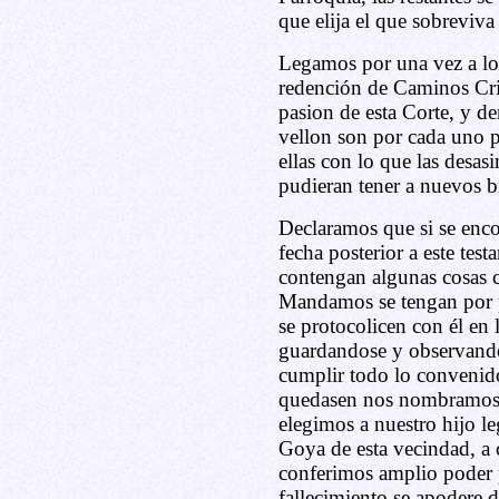
que elija el que sobreviva
Legamos por una vez a lo
redención de Caminos Cris
pasion de esta Corte, y d
vellon son por cada uno p
ellas con lo que las desa
pudieran tener a nuevos b
Declaramos que si se enc
fecha posterior a este tes
contengan algunas cosas c
Mandamos se tengan por p
se protocolicen con él en 
guardandose y observandos
cumplir todo lo convenid
quedasen nos nombramos e
elegimos a nuestro hijo l
Goya de esta vecindad, a
conferimos amplio poder p
fallecimiento se apodere d