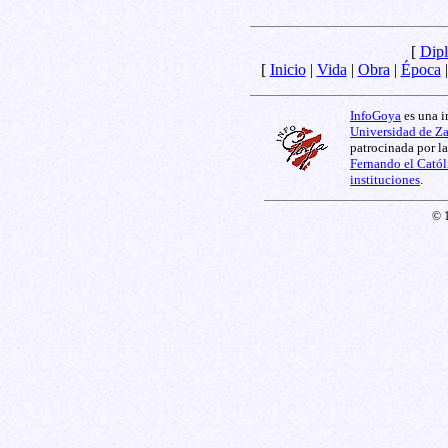
[
Dipl
[
Inicio
|
Vida
|
Obra
|
Época
InfoGoya
es una i
Universidad de Z
patrocinada por l
Fernando el Catól
instituciones
.
© 