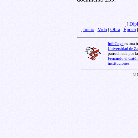
[
Dipl
[
Inicio
|
Vida
|
Obra
|
Época
InfoGoya
es una i
Universidad de Z
patrocinada por l
Fernando el Catól
instituciones
.
© 