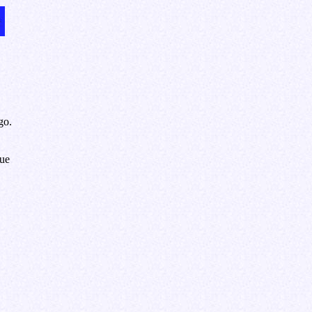
go.
que