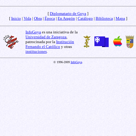
[
Diplomatario de Goya
]
[
Inicio
|
Vida
|
Obra
|
Época
|
En Aragón
|
Catálogo
|
Biblioteca
|
Mapa
]
InfoGoya
es una iniciativa de la
Universidad de Zaragoza
,
patrocinada por la
Institución
Fernando el Católico
y otras
instituciones
.
© 1996-2009
InfoGoya
.