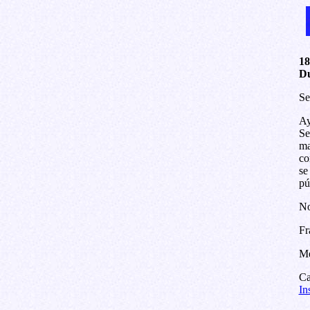
18
Du
Se
Ay
Se
ma
co
se
pú
No
Fr
Me
Ca
In