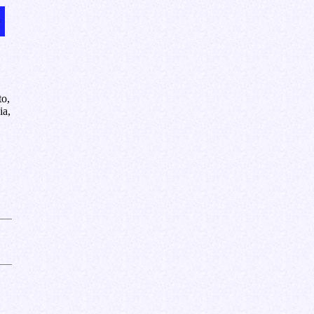
to,
ia,