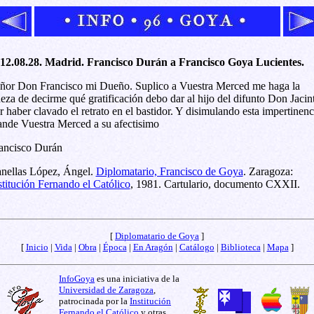
12.08.28. Madrid. Francisco Durán a Francisco Goya Lucientes.
ñor Don Francisco mi Dueño. Suplico a Vuestra Merced me haga la
neza de decirme qué gratificación debo dar al hijo del difunto Don Jacin
r haber clavado el retrato en el bastidor. Y disimulando esta impertinenc
nde Vuestra Merced a su afectisimo
ancisco Durán
nellas López, Ángel.
Diplomatario, Francisco de Goya
. Zaragoza:
stitución Fernando el Católico
, 1981. Cartulario, documento CXXII.
[
Diplomatario de Goya
]
[
Inicio
|
Vida
|
Obra
|
Época
|
En Aragón
|
Catálogo
|
Biblioteca
|
Mapa
]
InfoGoya
es una iniciativa de la
Universidad de Zaragoza
,
patrocinada por la
Institución
Fernando el Católico
y otras