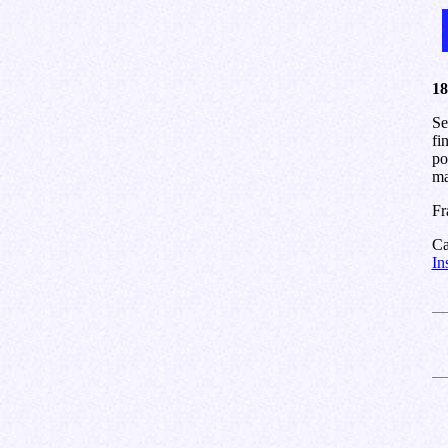
18
Se
fi
po
ma
Fr
Ca
In