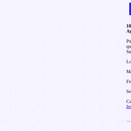
18
Ay
Pu
qu
Su
Lo
Ma
Fr
Se
Ca
In