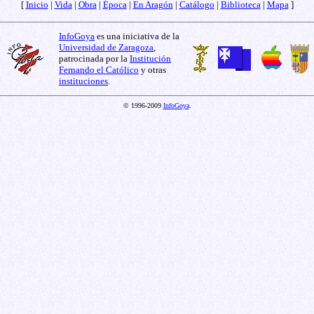
[
Inicio
|
Vida
|
Obra
|
Época
|
En Aragón
|
Catálogo
|
Biblioteca
|
Mapa
]
InfoGoya
es una iniciativa de la
Universidad de Zaragoza
,
patrocinada por la
Institución
Fernando el Católico
y otras
instituciones
.
© 1996-2009
InfoGoya
.