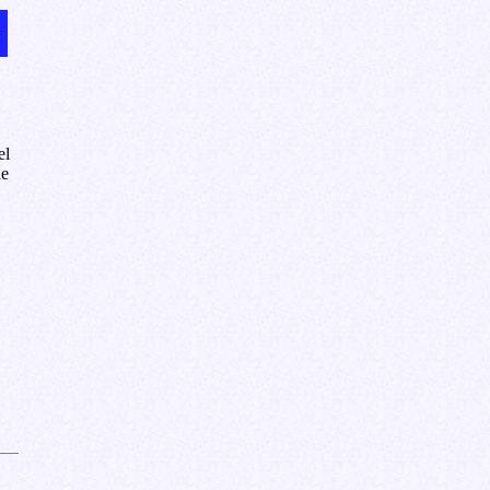
el
de