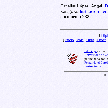
Canellas López, Ángel.
D
Zaragoza:
Institución Fer
documento 238.
[
Dipl
[
Inicio
|
Vida
|
Obra
|
Época
InfoGoya
es una i
Universidad de Z
patrocinada por l
Fernando el Catól
instituciones
.
© 