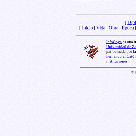
[
Dipl
[
Inicio
|
Vida
|
Obra
|
Época
InfoGoya
es una i
Universidad de Z
patrocinada por l
Fernando el Catól
instituciones
.
© 