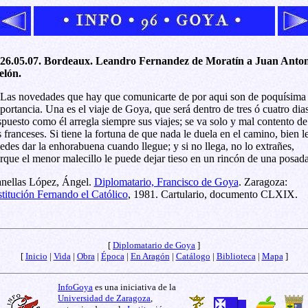
26.05.07. Bordeaux. Leandro Fernandez de Moratín a Juan Anton
lón.
. Las novedades que hay que comunicarte de por aqui son de poquísima
portancia. Una es el viaje de Goya, que será dentro de tres ó cuatro dias
spuesto como él arregla siempre sus viajes; se va solo y mal contento de
s franceses. Si tiene la fortuna de que nada le duela en el camino, bien l
edes dar la enhorabuena cuando llegue; y si no llega, no lo extrañes,
rque el menor malecillo le puede dejar tieso en un rincón de una posada
nellas López, Ángel.
Diplomatario, Francisco de Goya
. Zaragoza:
stitución Fernando el Católico
, 1981. Cartulario, documento CLXIX.
[
Diplomatario de Goya
]
[
Inicio
|
Vida
|
Obra
|
Época
|
En Aragón
|
Catálogo
|
Biblioteca
|
Mapa
]
InfoGoya
es una iniciativa de la
Universidad de Zaragoza
,