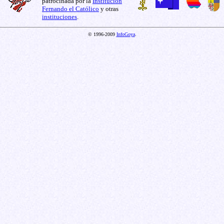
patrocinada por la
Institución
Fernando el Católico
y otras
instituciones
.
© 1996-2009
InfoGoya
.