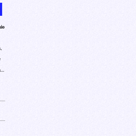
io
,
e
...