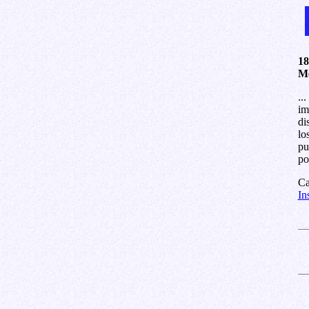
18
Me
..
im
di
lo
pu
po
Ca
In