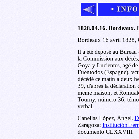
1828.04.16. Bordeaux. Re
Bordeaux 16 avril 1828, 
Il a été déposé au Bureau d
la Commission aux décès, 
Goya y Lucientes, agé de 
Fuentodos (Espagne), vcuf 
décédé ce matin a deux he
39, d'apres la déclaration
meme maison, et Romuald
Tourny, número 36, témoin
verbal.
Canellas López, Ángel.
D
Zaragoza:
Institución Fer
documento CLXXVIII.