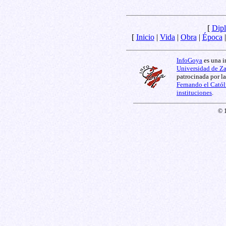
[
Dipl
[
Inicio
|
Vida
|
Obra
|
Época
InfoGoya
es una i
Universidad de Z
patrocinada por l
Fernando el Catól
instituciones
.
© 