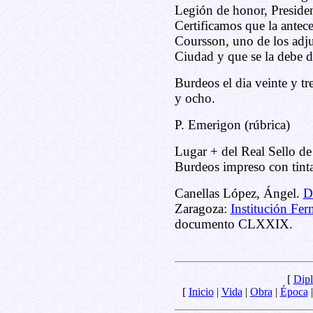
Legión de honor, Presiden
Certificamos que la antece
Coursson, uno de los adju
Ciudad y que se la debe da
Burdeos el dia veinte y tr
y ocho.
P. Emerigon (rúbrica)
Lugar + del Real Sello de
Burdeos impreso con tinta
Canellas López, Ángel.
D
Zaragoza:
Institución Fer
documento CLXXIX.
[
Dipl
[
Inicio
|
Vida
|
Obra
|
Época