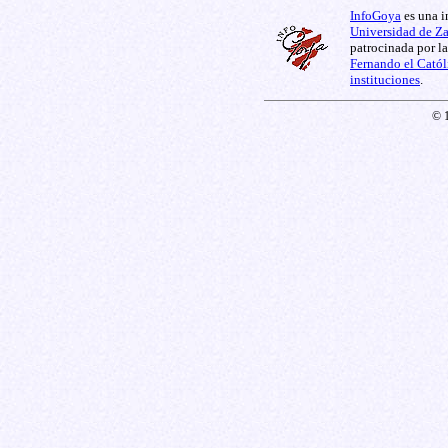
InfoGoya
es una i
Universidad de Z
patrocinada por l
Fernando el Catól
instituciones
.
© 