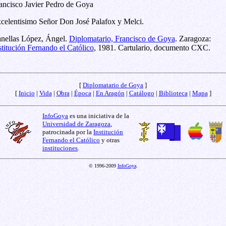
ancisco Javier Pedro de Goya
celentisimo Señor Don José Palafox y Melci.
nellas López, Ángel.
Diplomatario, Francisco de Goya
. Zaragoza:
stitución Fernando el Católico
, 1981. Cartulario, documento CXC.
[
Diplomatario de Goya
]
[
Inicio
|
Vida
|
Obra
|
Época
|
En Aragón
|
Catálogo
|
Biblioteca
|
Mapa
]
InfoGoya
es una iniciativa de la
Universidad de Zaragoza
,
patrocinada por la
Institución
Fernando el Católico
y otras
instituciones
.
© 1996-2009
InfoGoya
.