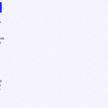
.
 en
e
 y
n
e