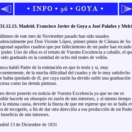
31.12.13. Madrid. Francisco Javier de Goya a José Palafox y Melci
últimos de este mes de Noviembre pasado han sido tasados
udencialmente por Don Vicente López, primer pintor de Cámara de Su
gestad aquellos cuadros que por fallecimiento de mi padre han recaido
 poder. Uno de ellos es el retrato de Vuestra Excelencia a caballo, el qu
 sido graduado en la cantidad de ocho mil reales de vellón.
nca habló Padre de la estimación en que lo tenía y si, muy
ecuentemente, de la mucha dificultad del cuadro y de lo muy satisfecho
e habia quedado de él, por cuya razón ha devido sufrir una graduación
iciosa como las demás pinturas.
eo dever ponerlo en noticia de Vuestra Excelencia ya que no me es
sible hacerle un obsequio en razón de mis intereses, y al mismo tiempo
r la misma causa, deverle la fineza de que me esprese que no se halla e
ea de recogerlo, a fin de dar otra dirección a esa producción de mi Padr
 beneficio de mis intereses.
drid 13 de Diciembre de 1831