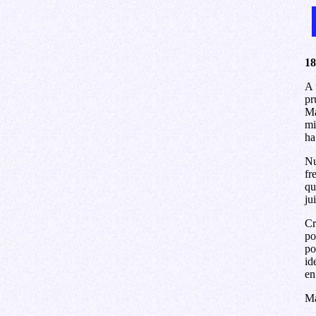
18
A 
pr
Ma
mi
ha
Nu
fr
qu
ju
Cr
po
po
id
en
Ma