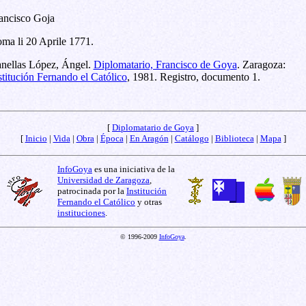
ancisco Goja
ma li 20 Aprile 1771.
nellas López, Ángel.
Diplomatario, Francisco de Goya
. Zaragoza:
stitución Fernando el Católico
, 1981. Registro, documento 1.
[
Diplomatario de Goya
]
[
Inicio
|
Vida
|
Obra
|
Época
|
En Aragón
|
Catálogo
|
Biblioteca
|
Mapa
]
InfoGoya
es una iniciativa de la
Universidad de Zaragoza
,
patrocinada por la
Institución
Fernando el Católico
y otras
instituciones
.
© 1996-2009
InfoGoya
.