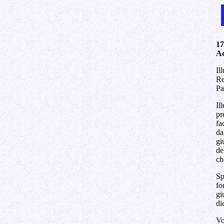
17
Ac
Il
Re
Pa
Il
pr
fa
da
gi
de
ch
Sp
fo
gi
di
Vo