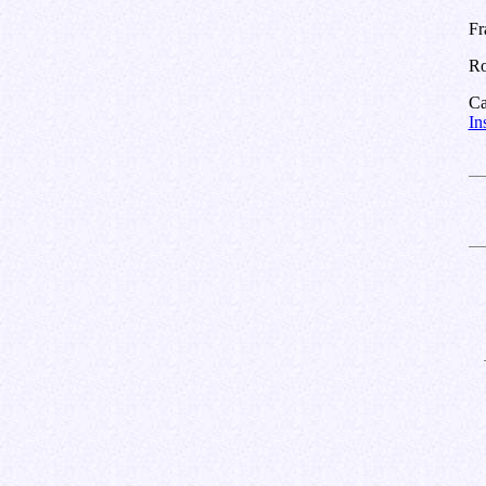
Fr
Ro
Ca
In