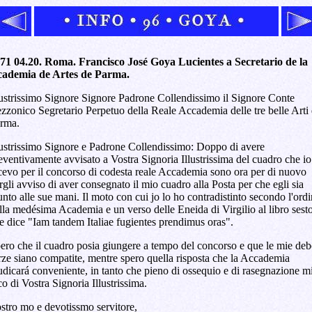
71 04.20. Roma. Francisco José Goya Lucientes a Secretario de la
ademia de Artes de Parma.
lustrissimo Signore Signore Padrone Collendissimo il Signore Conte
zzonico Segretario Perpetuo della Reale Accademia delle tre belle Arti 
rma.
lustrissimo Signore e Padrone Collendissimo: Doppo di avere
eventivamente avvisato a Vostra Signoria Illustrissima del cuadro che io
cevo per il concorso di codesta reale Accademia sono ora per di nuovo
rgli avviso di aver consegnato il mio cuadro alla Posta per che egli sia
unto alle sue mani. Il moto con cui jo lo ho contradistinto secondo l'ord
lla medésima Academia e un verso delle Eneida di Virgilio al libro sest
e dice "Iam tandem Italiae fugientes prendimus oras".
ero che il cuadro posia giungere a tempo del concorso e que le mie deb
rze siano compatite, mentre spero quella risposta che la Accademia
udicará conveniente, in tanto che pieno di ossequio e di rasegnazione m
co di Vostra Signoria Illustrissima.
stro mo e devotissmo servitore,