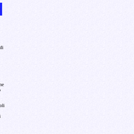
di
ine
o
oli
i