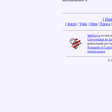
[
Dipl
[
Inicio
|
Vida
|
Obra
|
Época
InfoGoya
es una i
Universidad de Z
patrocinada por l
Fernando el Catól
instituciones
.
© 