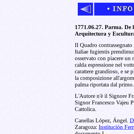
1771.06.27. Parma. De 
Arquitectura y Escultu
II Quadro contrassegnato 
Italiae fugientis prendimus
osservato con piacere un 
calda espressione nel votto
carattere grandioso, e se pi
la composizione all'argom
palma riportata dal primo.
L'Autore n'è il Signore F
Signor Francesco Vajeu Pi
Cattolica.
Canellas López, Ángel.
D
Zaragoza:
Institución Fer
documento I.