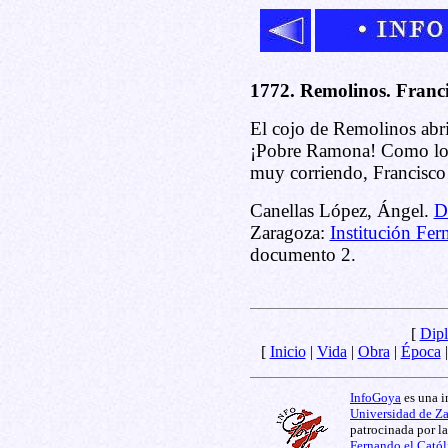
1772. Remolinos. Franci
El cojo de Remolinos abri
¡Pobre Ramona! Como lo v
muy corriendo, Francisco
Canellas López, Ángel.
D
Zaragoza:
Institución Fer
documento 2.
[
Dipl
[
Inicio
|
Vida
|
Obra
|
Época
InfoGoya
es una i
Universidad de Z
patrocinada por l
Fernando el Catól