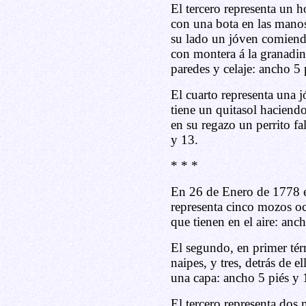
El tercero representa un 
con una bota en las manos,
su lado un jóven comiend
con montera á la granadina
paredes y celaje: ancho 5 
El cuarto representa una j
tiene un quitasol haciend
en su regazo un perrito fa
y 13.
* * *
En 26 de Enero de 1778 e
representa cinco mozos o
que tienen en el aire: anc
El segundo, en primer té
naipes, y tres, detrás de 
una capa: ancho 5 piés y 
El tercero representa dos