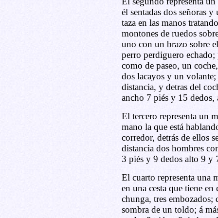
El segundo representa un 
él sentadas dos señoras y
taza en las manos tratando
montones de ruedos sobre 
uno con un brazo sobre el
perro perdiguero echado; p
como de paseo, un coche, u
dos lacayos y un volante;
distancia, y detras del coc
ancho 7 piés y 15 dedos, a
El tercero representa un m
mano la que está hablando
corredor, detrás de ellos s
distancia dos hombres con
3 piés y 9 dedos alto 9 y 
El cuarto representa una 
en una cesta que tiene en 
chunga, tres embozados; de
sombra de un toldo; á más