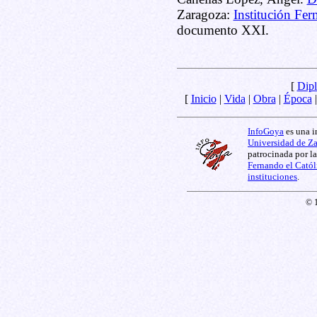
Zaragoza:
Institución Fer
documento XXI.
[
Dipl
[
Inicio
|
Vida
|
Obra
|
Época
InfoGoya
es una i
Universidad de Z
patrocinada por l
Fernando el Catól
instituciones
.
© 