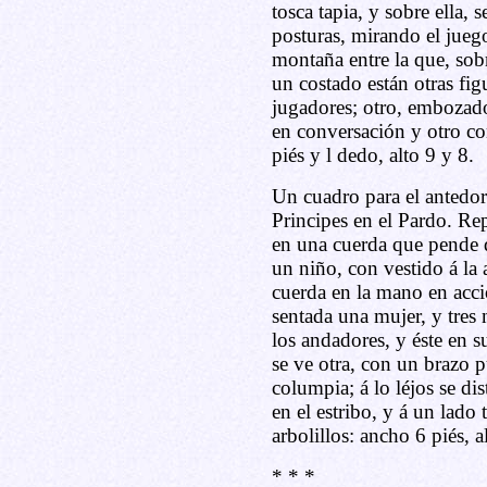
tosca tapia, y sobre ella, 
posturas, mirando el jueg
montaña entre la que, sobr
un costado están otras fi
jugadores; otro, embozad
en conversación y otro c
piés y l dedo, alto 9 y 8.
Un cuadro para el antedor
Principes en el Pardo. R
en una cuerda que pende d
un niño, con vestido á la 
cuerda en la mano en acci
sentada una mujer, y tres 
los andadores, y éste en s
se ve otra, con un brazo p
columpia; á lo léjos se di
en el estribo, y á un lado
arbolillos: ancho 6 piés, a
* * *