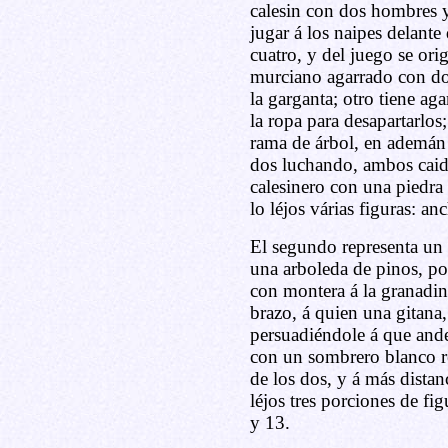
calesin con dos hombres y 
jugar á los naipes delante
cuatro, y del juego se ori
murciano agarrado con dos
la garganta; otro tiene ag
la ropa para desapartarlos
rama de árbol, en ademán 
dos luchando, ambos caido
calesinero con una piedra 
lo léjos várias figuras: a
El segundo representa un 
una arboleda de pinos, p
con montera á la granadin
brazo, á quien una gitana, 
persuadiéndole á que ande;
con un sombrero blanco 
de los dos, y á más distan
léjos tres porciones de fi
y 13.